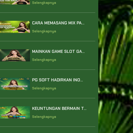
Selengkapnya
CARA MEMASANG MIX PA...
Selengkapnya
MAINKAN GAME SLOT GA...
Selengkapnya
PG SOFT HADIRKAN INO...
Selengkapnya
KEUNTUNGAN BERMAIN T...
Selengkapnya