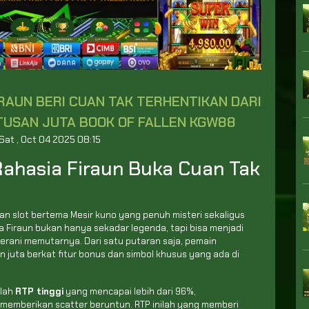
RAUN BERI CUAN TAK TERHENTIKAN DARI
TUSAN JUTA BOOK OF FALLEN KGW88
Sat , Oct 04 2025 08:15
Rahasia Firaun Buka Cuan Tak
an slot bertema Mesir kuno yang penuh misteri sekaligus
 Firaun bukan hanya sekadar legenda, tapi bisa menjadi
berani memutarnya. Dari satu putaran saja, pemain
 juta berkat fitur bonus dan simbol khusus yang ada di
alah
RTP tinggi
yang mencapai lebih dari 96%,
 memberikan scatter beruntun. RTP inilah yang memberi