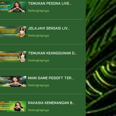
TEMUKAN PESONA LIVE...
Selengkapnya
JELAJAHI SENSASI LIV...
Selengkapnya
TEMUKAN KEANGGUNAN D...
Selengkapnya
MAIN GAME PGSOFT TER...
Selengkapnya
RAHASIA KEMENANGAN B...
Selengkapnya