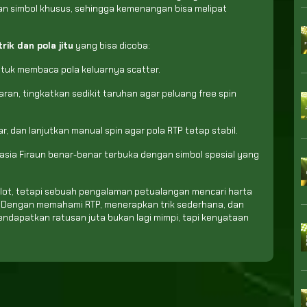
gan simbol khusus, sehingga kemenangan bisa melipat
trik dan pola jitu
yang bisa dicoba:
tuk membaca pola keluarnya scatter.
aran, tingkatkan sedikit taruhan agar peluang free spin
tar, dan lanjutkan manual spin agar pola RTP tetap stabil.
hasia Firaun benar-benar terbuka dengan simbol spesial yang
lot, tetapi sebuah pengalaman petualangan mencari harta
. Dengan memahami RTP, menerapkan trik sederhana, dan
endapatkan ratusan juta bukan lagi mimpi, tapi kenyataan