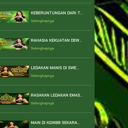
KEBERUNTUNGAN DARI T...
Selengkapnya
RAHASIA KEKUATAN DEW...
Selengkapnya
LEDAKAN MANIS DI SWE...
Selengkapnya
RASAKAN LEDAKAN EMAS...
Selengkapnya
MAIN DI KGW88 SEKARA...