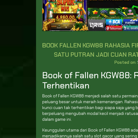
BOOK FALLEN KGW88 RAHASIA FI
SATU PUTRAN JADI CUAN RA
Posted on:
Book of Fallen KGW88: 
Terhentikan
Book of Fallen KGW88 menjadi salah satu permain
peluang besar untuk meraih kemenangan. Rahasia
kunci cuan tak terhentikan bagi siapa saja yang 
berpeluang mengubah modal kecil menjadi ratusan
dalam game ini.
Keunggulan utama dari Book of Fallen KGW88 ad
menjadikannya salah satu slot gacor yang sering