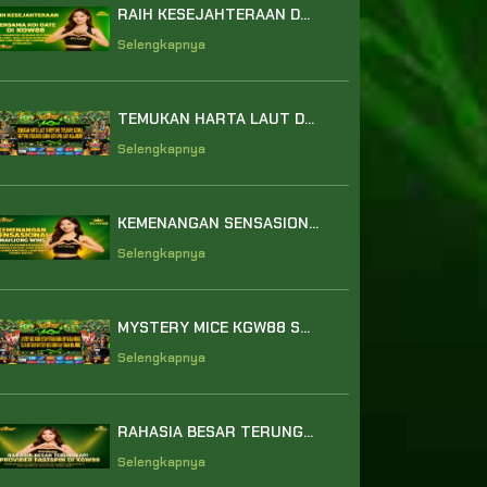
RAIH KESEJAHTERAAN D...
Selengkapnya
TEMUKAN HARTA LAUT D...
Selengkapnya
KEMENANGAN SENSASION...
Selengkapnya
MYSTERY MICE KGW88 S...
Selengkapnya
RAHASIA BESAR TERUNG...
Selengkapnya