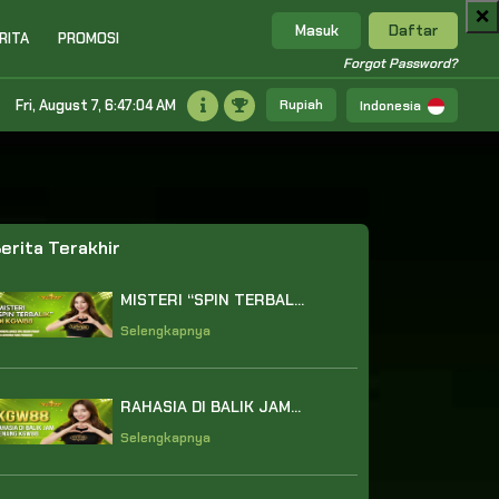
❌
Masuk
Daftar
RITA
PROMOSI
Forgot Password?
a langsung menghubungi mereka melalui live chat, telepon, atau email. 
Fri, August 7, 6:47:06 AM
Rupiah
Indonesia
heningan ada cuan legendaris
erita Terakhir
MISTERI “SPIN TERBAL...
Selengkapnya
RAHASIA DI BALIK JAM...
Selengkapnya