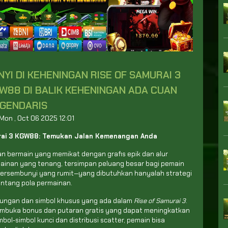
I DI KEHENINGAN RISE OF SAMURAI 3
GW88 DI BALIK KEHENINGAN ADA CUAN
GENDARIS
Mon , Oct 06 2025 12:01
urai 3 KGW88: Temukan Jalan Kemenangan Anda
 bermain yang memikat dengan grafis epik dan alur
mainan yang tenang, tersimpan peluang besar bagi pemain
 tersembunyi yang rumit—yang dibutuhkan hanyalah strategi
ntang pola permainan.
lungan dan simbol khusus yang ada dalam
Rise of Samurai 3
.
 membuka bonus dan putaran gratis yang dapat meningkatkan
-simbol kunci dan distribusi scatter, pemain bisa