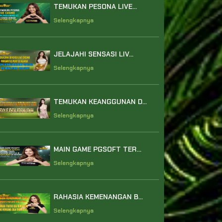
TEMUKAN PESONA LIVE...
Selengkapnya
JELAJAHI SENSASI LIV...
Selengkapnya
TEMUKAN KEANGGUNAN D...
Selengkapnya
MAIN GAME PGSOFT TER...
Selengkapnya
RAHASIA KEMENANGAN B...
Selengkapnya