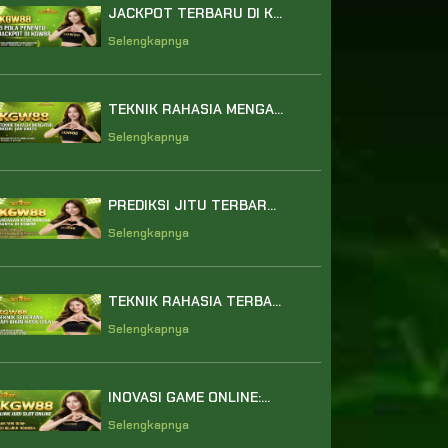
JACKPOT TERBARU DI K...
Selengkapnya
TEKNIK RAHASIA MENGA...
Selengkapnya
PREDIKSI JITU TERBAR...
Selengkapnya
TEKNIK RAHASIA TERBA...
Selengkapnya
INOVASI GAME ONLINE:...
Selengkapnya