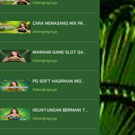
Selengkapnya
CARA MEMASANG MIX PA...
Selengkapnya
MAINKAN GAME SLOT GA...
Selengkapnya
PG SOFT HADIRKAN INO...
Selengkapnya
KEUNTUNGAN BERMAIN T...
Selengkapnya