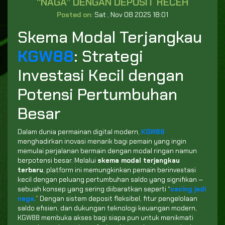
“NAGA” DENGAN DEPOSIT RECEH
Posted on:
Sat , Nov 08 2025 18:01
Skema Modal Terjangkau
KGW88
: Strategi
Investasi Kecil dengan
Potensi Pertumbuhan
Besar
Dalam dunia permainan digital modern,
KGW88
menghadirkan inovasi menarik bagi pemain yang ingin
memulai perjalanan bermain dengan modal ringan namun
berpotensi besar. Melalui
skema modal terjangkau
terbaru
, platform ini memungkinkan pemain berinvestasi
kecil dengan peluang pertumbuhan saldo yang signifikan —
sebuah konsep yang sering diibaratkan seperti “
cacing jadi
naga
.” Dengan sistem deposit fleksibel, fitur pengelolaan
saldo efisien, dan dukungan teknologi keuangan modern,
KGW88 membuka akses bagi siapa pun untuk menikmati