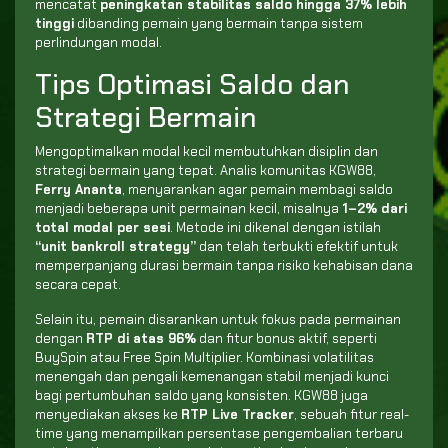
mencatat
peningkatan stabilitas saldo hingga 37% lebih
tinggi
dibanding pemain yang bermain tanpa sistem
perlindungan modal.
Tips Optimasi Saldo dan
Strategi Bermain
Mengoptimalkan modal kecil membutuhkan disiplin dan
strategi bermain yang tepat. Analis komunitas KGW88,
Ferry Ananta
, menyarankan agar pemain membagi saldo
menjadi beberapa unit permainan kecil, misalnya
1–2% dari
total modal per sesi
. Metode ini dikenal dengan istilah
“unit bankroll strategy”
dan telah terbukti efektif untuk
memperpanjang durasi bermain tanpa risiko kehabisan dana
secara cepat.
Selain itu, pemain disarankan untuk fokus pada permainan
dengan
RTP di atas 96%
dan fitur bonus aktif, seperti
BuySpin atau Free Spin Multiplier. Kombinasi volatilitas
menengah dan pengali kemenangan stabil menjadi kunci
bagi pertumbuhan saldo yang konsisten. KGW88 juga
menyediakan akses ke
RTP Live Tracker
, sebuah fitur real-
time yang menampilkan persentase pengembalian terbaru