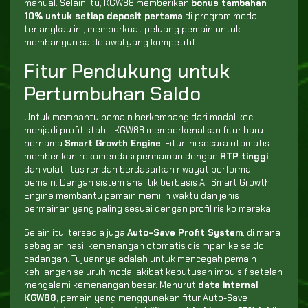
manual. Selain itu, KGW88 memberikan
bonus tambahan
10% untuk setiap deposit pertama
di program modal
terjangkau ini, memperkuat peluang pemain untuk
membangun saldo awal yang kompetitif.
Fitur Pendukung untuk
Pertumbuhan Saldo
Untuk membantu pemain berkembang dari modal kecil
menjadi profit stabil, KGW88 memperkenalkan fitur baru
bernama
Smart Growth Engine
. Fitur ini secara otomatis
memberikan rekomendasi permainan dengan
RTP tinggi
dan volatilitas rendah berdasarkan riwayat performa
pemain. Dengan sistem analitik berbasis AI, Smart Growth
Engine membantu pemain memilih waktu dan jenis
permainan yang paling sesuai dengan profil risiko mereka.
Selain itu, tersedia juga
Auto-Save Profit System
, di mana
sebagian hasil kemenangan otomatis disimpan ke saldo
cadangan. Tujuannya adalah untuk mencegah pemain
kehilangan seluruh modal akibat keputusan impulsif setelah
mengalami kemenangan besar. Menurut
data internal
KGW88
, pemain yang menggunakan fitur Auto-Save