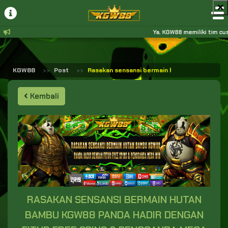
❌
Ya, KGW88 memiliki tim cus
KGW88
Post
Rasakan sensansi bermain hutan bambu kgw88 
Kembali
RASAKAN SENSANSI BERMAIN HUTAN
BAMBU KGW88 PANDA HADIR DENGAN