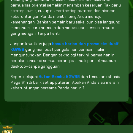
bernuansa oriental semakin menambah keseruan. Tak perlu
strategi rumit, cukup nikmati setiap putaran dan biarkan
keberuntungan Panda membimbing Anda menuju
kemenangan. Bahkan pemain baru sekalipun bisa langsung
memahami cara bermain dan merasakan sensasi reward
yang mengalir tanpa henti.
Jangan lewatkan juga
bonus harian dan promo eksklusif
KGW88
yang membuat pengalaman bermain makin
menguntungkan. Dengan teknologi terkini, permainan ini
berjalan lancar di semua perangkat—baik ponsel maupun
desktop—tanpa gangguan.
Segera jelajahi
Hutan Bambu KGW88
dan temukan rahasia
Mega Win di balik setiap putaran. Apakah Anda siap meraih
keberuntungan bersama Panda hari ini?