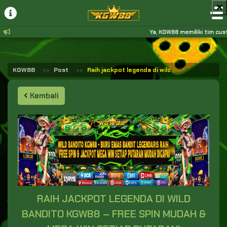
❌
Ya, KGW88 memiliki tim cust
KGW88
Post
Raih jackpot legenda di wild bandito kgw88 f
Kembali
RAIH JACKPOT LEGENDA DI WILD
BANDITO KGW88 – FREE SPIN MUDAH &