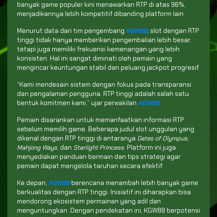
banyak game populer kini menawarkan RTP di atas 96%,
menjadikannya lebih kompetitif dibanding platform lain.
Menurut data dari tim pengembang
KGW88
, slot dengan RTP
tinggi tidak hanya memberikan pengembalian lebih besar,
tetapi juga memiliki frekuensi kemenangan yang lebih
konsisten. Hal ini sangat diminati oleh pemain yang
mengincar keuntungan stabil dan peluang jackpot progresif.
“Kami mendesain sistem dengan fokus pada transparansi
dan pengalaman pengguna. RTP tinggi adalah salah satu
bentuk komitmen kami,” ujar perwakilan
KGW88
.
Pemain disarankan untuk memanfaatkan informasi RTP
sebelum memilih game. Beberapa judul slot unggulan yang
dikenal dengan RTP tinggi di antaranya
Gates of Olympus
,
Mahjong Ways
, dan
Starlight Princess
. Platform ini juga
menyediakan panduan bermain dan tips strategi agar
pemain dapat mengelola taruhan secara efektif.
Ke depan,
KGW88
berencana menambah lebih banyak game
berkualitas dengan RTP tinggi. Inisiatif ini diharapkan bisa
mendorong ekosistem permainan yang adil dan
menguntungkan. Dengan pendekatan ini, KGW88 berpotensi