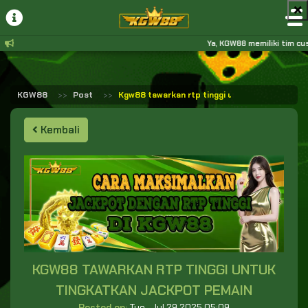
❌
Ya, KGW88 memiliki tim cus
KGW88
Post
Kgw88 tawarkan rtp tinggi untuk tingkatkan j
Kembali
KGW88 TAWARKAN RTP TINGGI UNTUK
TINGKATKAN JACKPOT PEMAIN
Posted on:
Tue , Jul 29 2025 05:09