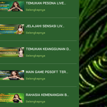
TEMUKAN PESONA LIVE...
Selengkapnya
JELAJAHI SENSASI LIV...
Selengkapnya
TEMUKAN KEANGGUNAN D...
Selengkapnya
MAIN GAME PGSOFT TER...
Selengkapnya
RAHASIA KEMENANGAN B...
Selengkapnya