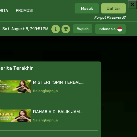
❌
Masuk
Daftar
RITA
PROMOSI
Forgot Password?
isa langsung menghubungi mereka melalui live chat, telepon, atau emai
Sat, August 8, 7:19:53 PM
Rupiah
Indonesia
erita Terakhir
MISTERI “SPIN TERBAL...
Selengkapnya
RAHASIA DI BALIK JAM...
Selengkapnya