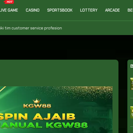
LIVE GAME
CASINO
SPORTSBOOK
LOTTERY
ARCADE
BE
tomer service profesional yang siap membantu melayani Anda 24/7 Anda b
lympus terbukti raih kemenangan besar lewat spin manual kgw88
B