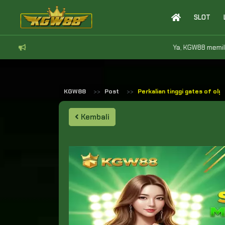
SLOT
Ya, KGW88 memiliki tim cus
KGW88
Post
Perkalian tinggi gates of o
Kembali