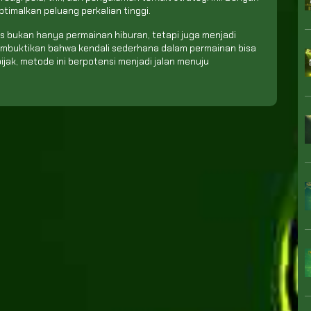
ptimalkan peluang perkalian tinggi.
s bukan hanya permainan hiburan, tetapi juga menjadi
membuktikan bahwa kendali sederhana dalam permainan bisa
jak, metode ini berpotensi menjadi jalan menuju