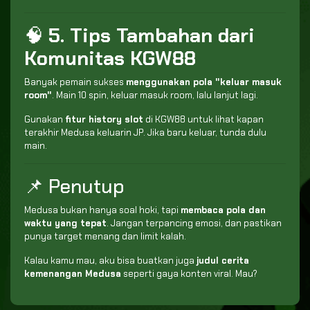
🧠
5. Tips Tambahan dari
Komunitas KGW88
Banyak pemain sukses
menggunakan pola "keluar masuk
room"
. Main 10 spin, keluar masuk room, lalu lanjut lagi.
Gunakan
fitur history slot
di KGW88 untuk lihat kapan
terakhir Medusa keluarin JP. Jika baru keluar, tunda dulu
main.
📌 Penutup
Medusa bukan hanya soal hoki, tapi
membaca pola dan
waktu yang tepat
. Jangan terpancing emosi, dan pastikan
punya target menang dan limit kalah.
Kalau kamu mau, aku bisa buatkan juga
judul cerita
kemenangan Medusa
seperti gaya konten viral. Mau?