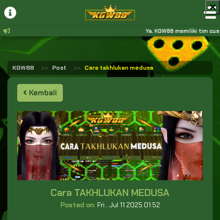
❌
Ya, KGW88 memiliki tim cust
KGW88
Post
Cara takhlukan medusa
Kembali
Cara TAKHLUKAN MEDUSA
Posted on:
Fri , Jul 11 2025 01:52