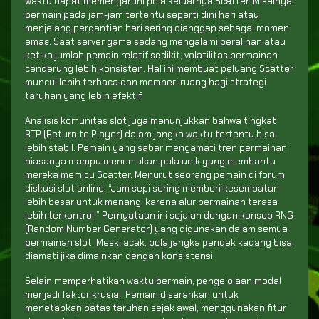
waktu dapat memengaruhi pola keluarnya Scatter. Misalnya,
bermain pada jam-jam tertentu seperti dini hari atau
menjelang pergantian hari sering dianggap sebagai momen
emas. Saat server game sedang mengalami peralihan atau
ketika jumlah pemain relatif sedikit, volatilitas permainan
cenderung lebih konsisten. Hal ini membuat peluang Scatter
muncul lebih terbaca dan memberi ruang bagi strategi
taruhan yang lebih efektif.
Analisis komunitas slot juga menunjukkan bahwa tingkat
RTP (Return to Player) dalam jangka waktu tertentu bisa
lebih stabil. Pemain yang sabar mengamati tren permainan
biasanya mampu menemukan pola unik yang membantu
mereka memicu Scatter. Menurut seorang pemain di forum
diskusi slot online, “Jam sepi sering memberi kesempatan
lebih besar untuk menang, karena alur permainan terasa
lebih terkontrol.” Pernyataan ini sejalan dengan konsep RNG
(Random Number Generator) yang digunakan dalam semua
permainan slot. Meski acak, pola jangka pendek kadang bisa
diamati jika dimainkan dengan konsistensi.
Selain memperhatikan waktu bermain, pengelolaan modal
menjadi faktor krusial. Pemain disarankan untuk
menetapkan batas taruhan sejak awal, menggunakan fitur