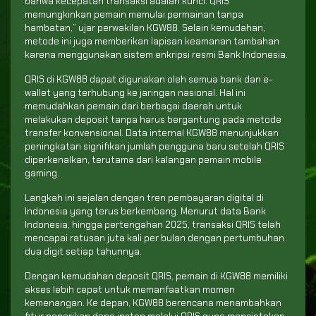
bahwa kecepatan transaksi adalah kunci. QRIS
memungkinkan pemain memulai permainan tanpa
hambatan,” ujar perwakilan KGW88. Selain kemudahan,
metode ini juga memberikan lapisan keamanan tambahan
karena menggunakan sistem enkripsi resmi Bank Indonesia.
QRIS di KGW88 dapat digunakan oleh semua bank dan e-
wallet yang terhubung ke jaringan nasional. Hal ini
memudahkan pemain dari berbagai daerah untuk
melakukan deposit tanpa harus bergantung pada metode
transfer konvensional. Data internal KGW88 menunjukkan
peningkatan signifikan jumlah pengguna baru setelah QRIS
diperkenalkan, terutama dari kalangan pemain mobile
gaming.
Langkah ini sejalan dengan tren pembayaran digital di
Indonesia yang terus berkembang. Menurut data Bank
Indonesia, hingga pertengahan 2025, transaksi QRIS telah
mencapai ratusan juta kali per bulan dengan pertumbuhan
dua digit setiap tahunnya.
Dengan kemudahan deposit QRIS, pemain di KGW88 memiliki
akses lebih cepat untuk memanfaatkan momen
kemenangan. Ke depan, KGW88 berencana menambahkan