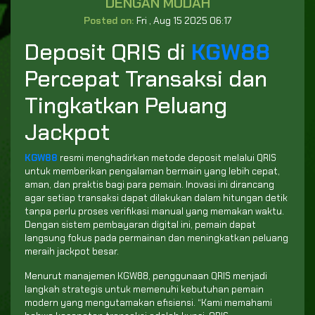
DENGAN MUDAH
Posted on:
Fri , Aug 15 2025 06:17
Deposit QRIS di
KGW88
Percepat Transaksi dan
Tingkatkan Peluang
Jackpot
KGW88
resmi menghadirkan metode deposit melalui QRIS
untuk memberikan pengalaman bermain yang lebih cepat,
aman, dan praktis bagi para pemain. Inovasi ini dirancang
agar setiap transaksi dapat dilakukan dalam hitungan detik
tanpa perlu proses verifikasi manual yang memakan waktu.
Dengan sistem pembayaran digital ini, pemain dapat
langsung fokus pada permainan dan meningkatkan peluang
meraih jackpot besar.
Menurut manajemen KGW88, penggunaan QRIS menjadi
langkah strategis untuk memenuhi kebutuhan pemain
modern yang mengutamakan efisiensi. “Kami memahami