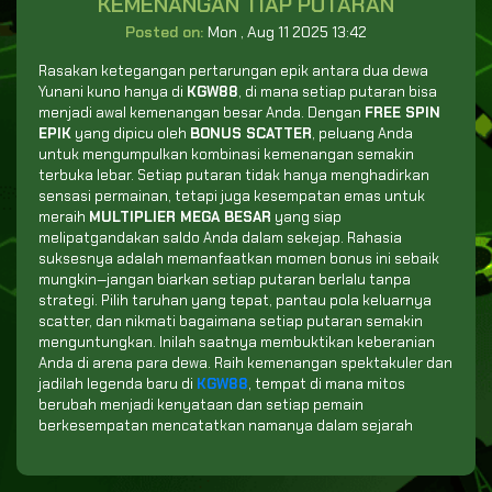
KEMENANGAN TIAP PUTARAN
Posted on:
Mon , Aug 11 2025 13:42
Rasakan ketegangan pertarungan epik antara dua dewa
Yunani kuno hanya di
KGW88
, di mana setiap putaran bisa
menjadi awal kemenangan besar Anda. Dengan
FREE SPIN
EPIK
yang dipicu oleh
BONUS SCATTER
, peluang Anda
untuk mengumpulkan kombinasi kemenangan semakin
terbuka lebar. Setiap putaran tidak hanya menghadirkan
sensasi permainan, tetapi juga kesempatan emas untuk
meraih
MULTIPLIER MEGA BESAR
yang siap
melipatgandakan saldo Anda dalam sekejap. Rahasia
suksesnya adalah memanfaatkan momen bonus ini sebaik
mungkin—jangan biarkan setiap putaran berlalu tanpa
strategi. Pilih taruhan yang tepat, pantau pola keluarnya
scatter, dan nikmati bagaimana setiap putaran semakin
menguntungkan. Inilah saatnya membuktikan keberanian
Anda di arena para dewa. Raih kemenangan spektakuler dan
jadilah legenda baru di
KGW88
, tempat di mana mitos
berubah menjadi kenyataan dan setiap pemain
berkesempatan mencatatkan namanya dalam sejarah