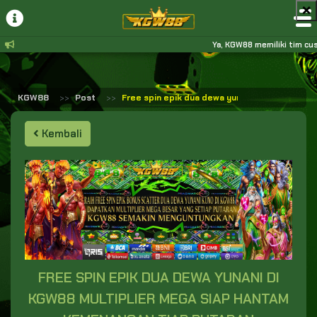
❌
Ya, KGW88 memiliki tim cus
KGW88
Post
Free spin epik dua dewa yunani di kgw88 mult
Kembali
FREE SPIN EPIK DUA DEWA YUNANI DI
KGW88 MULTIPLIER MEGA SIAP HANTAM