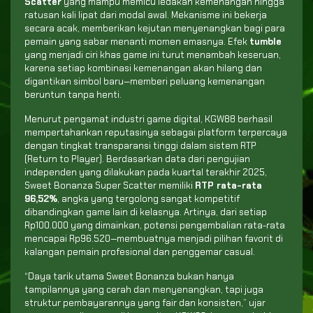
Scatter
yang mampu memicu ledakan kemenangan hingga
ratusan kali lipat dari modal awal. Mekanisme ini bekerja
secara acak, memberikan kejutan menyenangkan bagi para
pemain yang sabar menanti momen emasnya. Efek
tumble
yang menjadi ciri khas game ini turut menambah keseruan,
karena setiap kombinasi kemenangan akan hilang dan
digantikan simbol baru—memberi peluang kemenangan
beruntun tanpa henti.
Menurut pengamat industri game digital, KGW88 berhasil
mempertahankan reputasinya sebagai platform terpercaya
dengan tingkat transparansi tinggi dalam sistem RTP
(Return to Player). Berdasarkan data dari pengujian
independen yang dilakukan pada kuartal terakhir 2025,
Sweet Bonanza Super Scatter memiliki
RTP rata-rata
96,52%
, angka yang tergolong sangat kompetitif
dibandingkan game lain di kelasnya. Artinya, dari setiap
Rp100.000 yang dimainkan, potensi pengembalian rata-rata
mencapai Rp96.520—membuatnya menjadi pilihan favorit di
kalangan pemain profesional dan penggemar casual.
“Daya tarik utama Sweet Bonanza bukan hanya
tampilannya yang cerah dan menyenangkan, tapi juga
struktur pembayarannya yang fair dan konsisten,” ujar