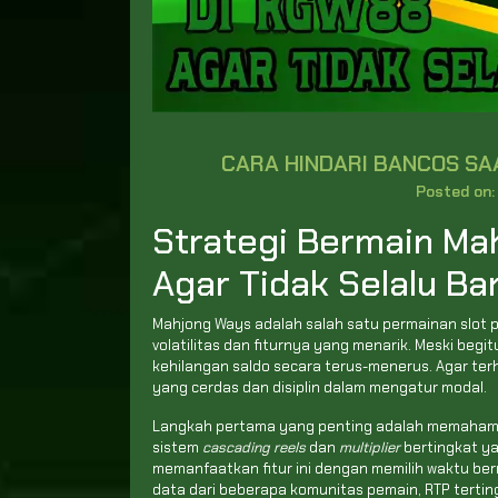
CARA HINDARI BANCOS SA
Posted on
Strategi Bermain Ma
Agar Tidak Selalu Ba
Mahjong Ways adalah salah satu permainan slot 
volatilitas dan fiturnya yang menarik. Meski begi
kehilangan saldo secara terus-menerus. Agar terh
yang cerdas dan disiplin dalam mengatur modal.
Langkah pertama yang penting adalah memaham
sistem
cascading reels
dan
multiplier
bertingkat y
memanfaatkan fitur ini dengan memilih waktu ber
data dari beberapa komunitas pemain, RTP terting