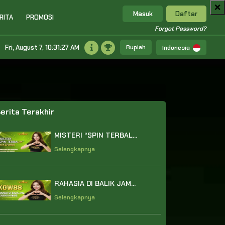
❌
Masuk
Daftar
RITA
PROMOSI
Forgot Password?
 bisa langsung menghubungi mereka melalui live chat, telepon, atau ema
Fri, August 7, 10:31:28 AM
Rupiah
Indonesia
erita Terakhir
MISTERI “SPIN TERBAL...
Selengkapnya
RAHASIA DI BALIK JAM...
Selengkapnya