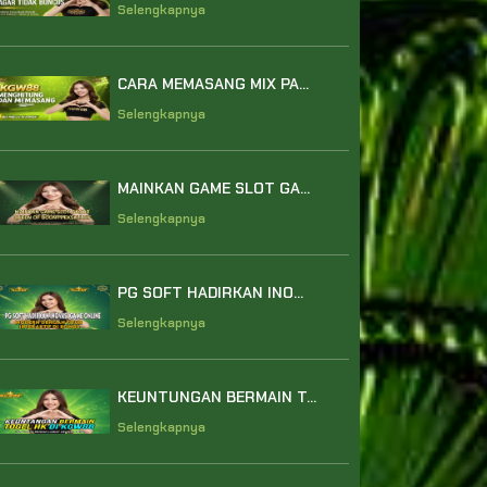
Selengkapnya
CARA MEMASANG MIX PA...
Selengkapnya
MAINKAN GAME SLOT GA...
Selengkapnya
PG SOFT HADIRKAN INO...
Selengkapnya
KEUNTUNGAN BERMAIN T...
Selengkapnya