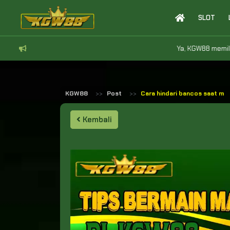
SLOT
Ya, KGW88 memiliki tim cu
KGW88
Post
Cara hindari bancos saat ma
Kembali