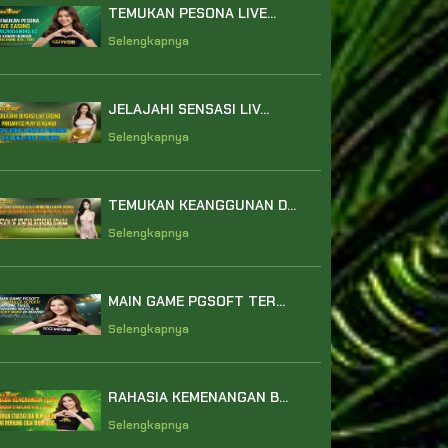
TEMUKAN PESONA LIVE...
Selengkapnya
JELAJAHI SENSASI LIV...
Selengkapnya
TEMUKAN KEANGGUNAN D...
Selengkapnya
MAIN GAME PGSOFT TER...
Selengkapnya
RAHASIA KEMENANGAN B...
Selengkapnya