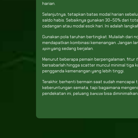
harian.
Selanjutnya, tetapkan batas modal harian sebel
saldo habis. Sebaiknya gunakan 30–50% dari tota
cadangan atau modal esok hari. Ini adalah langk
Gunakan pola taruhan bertingkat. Mulailah dari nom
mendapatkan kombinasi kemenangan. Jangan la
spin
yang sedang berjalan.
Menurut beberapa pemain berpengalaman, fitur
f
bersabarlah hingga scatter muncul minimal tiga k
pengganda kemenangan yang lebih tinggi.
Terakhir, berhenti bermain saat sudah mencapai
keberuntungan semata, tapi bagaimana mengenda
pendekatan ini, peluang
bancos
bisa diminimalkan 