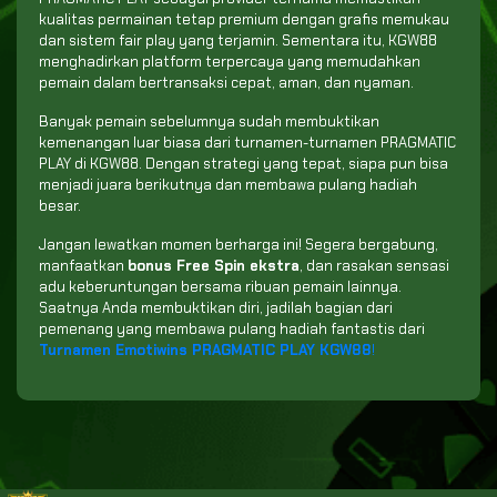
kualitas permainan tetap premium dengan grafis memukau
dan sistem fair play yang terjamin. Sementara itu, KGW88
menghadirkan platform terpercaya yang memudahkan
pemain dalam bertransaksi cepat, aman, dan nyaman.
Banyak pemain sebelumnya sudah membuktikan
kemenangan luar biasa dari turnamen-turnamen PRAGMATIC
PLAY di KGW88. Dengan strategi yang tepat, siapa pun bisa
menjadi juara berikutnya dan membawa pulang hadiah
besar.
Jangan lewatkan momen berharga ini! Segera bergabung,
manfaatkan
bonus Free Spin ekstra
, dan rasakan sensasi
adu keberuntungan bersama ribuan pemain lainnya.
Saatnya Anda membuktikan diri, jadilah bagian dari
pemenang yang membawa pulang hadiah fantastis dari
Turnamen Emotiwins PRAGMATIC PLAY KGW88
!