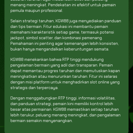
menang meningkat. Pendekatan ini efektif untuk pemain
pemula maupun profesional.
Selain strategi taruhan, KGW88 juga menyediakan panduan
dan tips bermain. Fitur edukasi ini membantu pemain
memahami karakteristik setiap game, termasuk potensi
jackpot, simbol scatter, dan kombinasi pemenang.
Pemahaman ini penting agar kemenangan lebih konsisten,
bukan hanya mengandalkan keberuntungan semata.
KGW88 menekankan bahwa RTP tinggi mendukung
pengalaman bermain yang adil dan transparan. Pemain
dapat memantau progres taruhan dan memutuskan kapan
meningkatkan atau menurunkan taruhan. Fitur ini selaras
dengan misi platform untuk menghadirkan slot online yang
strategis dan terpercaya.
Dengan menggabungkan RTP tinggi, informasi volatilitas,
dan panduan strategi, pemain kini memiliki kontrol lebih
besar atas permainan. KGW88 memastikan setiap taruhan
lebih terukur, peluang menang meningkat, dan pengalaman
bermain semakin menyenangkan.