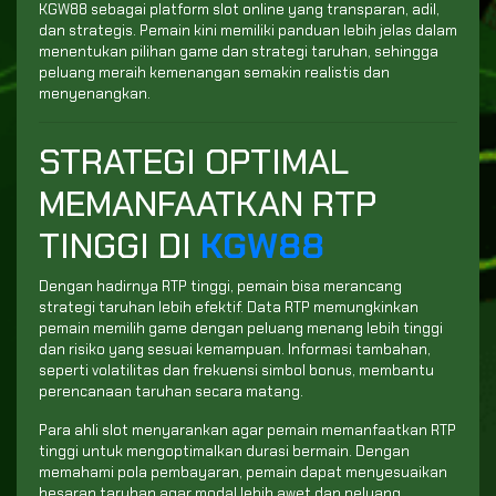
KGW88 sebagai platform slot online yang transparan, adil,
dan strategis. Pemain kini memiliki panduan lebih jelas dalam
menentukan pilihan game dan strategi taruhan, sehingga
peluang meraih kemenangan semakin realistis dan
menyenangkan.
STRATEGI OPTIMAL
MEMANFAATKAN RTP
TINGGI DI
KGW88
Dengan hadirnya RTP tinggi, pemain bisa merancang
strategi taruhan lebih efektif. Data RTP memungkinkan
pemain memilih game dengan peluang menang lebih tinggi
dan risiko yang sesuai kemampuan. Informasi tambahan,
seperti volatilitas dan frekuensi simbol bonus, membantu
perencanaan taruhan secara matang.
Para ahli slot menyarankan agar pemain memanfaatkan RTP
tinggi untuk mengoptimalkan durasi bermain. Dengan
memahami pola pembayaran, pemain dapat menyesuaikan
besaran taruhan agar modal lebih awet dan peluang