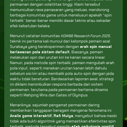
permainan dengan volatilitas tinggi. Klaim tersebut
memunculkan rasa penasaran yang meluas, mendorong
berbagai komunitas game untuk menelusuri apakah “spin
terbalik” benar-benar memiliki dasar teknis atau sekadar
efek kebetulan belaka.
Menurut catatan komunitas
KGW88 Research Forum 2025
,
teknik ini pertama kali muncul dari kelompok pemain asal
Surabaya yang bereksperimen dengan
arah spin manual
berlawanan pola sistem default
. Biasanya, pemain
melakukan spin dari urutan kiri ke kanan secara linear.
Namun, pada metode spin terbalik, pemain mengubah arah
pola input, seperti menekan urutan kanan lebih dahulu
sebelum sisi kiri atau membalik pola auto-spin dengan jeda
waktu tidak beraturan. Berdasarkan laporan awal, strategi
ini diklaim menimbulkan respons berbeda dari sistem
permainan, terutama pada permainan bertema dinamis
seperti Mahjong Wins dan Gates of Olympus.
Menariknya, sejumlah pengamat permainan daring
memberikan tanggapan beragam mengenai fenomena ini.
Analis game interaktif, Rafi Mulya
, menyebut bahwa meski
tidak ada bukti algoritmik yang memastikan efektivitas spin
terbalik, metode tersebut memiliki
efek psikologis positif