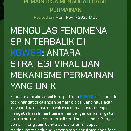
PEMAIN BISA MENGUBAH HASIL
PERMAINAN
Posted on:
Mon , Nov 17 2025 17:05
MENGULAS FENOMENA
SPIN TERBALIK DI
KGW88
: ANTARA
STRATEGI VIRAL DAN
MEKANISME PERMAINAN
YANG UNIK
Fenomena
“spin terbalik”
di platform
KGW88
kini menjadi
topik hangat di kalangan pemain digital yang haus akan
inovasi strategi baru. Teknik ini disebut-sebut mampu
mengubah arah hasil permainan
dengan cara mengatur
urutan putaran secara terbalik dari pola standar. Banyak
pemain mengklaim bahwa pendekatan ini dapat
meningkatkan peluang kemenangan, terutama pada fase