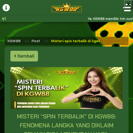
❌
Ya, KGW88 memiliki tim custo
KGW88
Post
Misteri spin terbalik di kgw88 fenomena lang
Kembali
MISTERI “SPIN TERBALIK” DI KGW88:
FENOMENA LANGKA YANG DIKLAIM