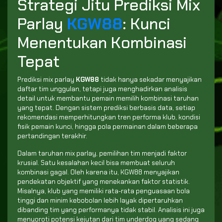
Strategi Jitu Prediksi Mix
Parlay
KGW88
: Kunci
Menentukan Kombinasi
Tepat
Prediksi mix parlay
KGW88
tidak hanya sekadar menyajikan
daftar tim unggulan, tetapi juga menghadirkan analisis
detail untuk membantu pemain memilih kombinasi taruhan
yang tepat. Dengan sistem prediksi berbasis data, setiap
rekomendasi memperhitungkan tren performa klub, kondisi
fisik pemain kunci, hingga pola permainan dalam beberapa
pertandingan terakhir.
Dalam taruhan mix parlay, pemilihan tim menjadi faktor
krusial. Satu kesalahan kecil bisa membuat seluruh
kombinasi gagal. Oleh karena itu, KGW88 menyajikan
pendekatan objektif yang menekankan faktor statistik.
Misalnya, klub yang memiliki rata-rata penguasaan bola
tinggi dan minim kebobolan lebih layak dipertaruhkan
dibanding tim yang performanya tidak stabil. Analisis ini juga
menyoroti potensi kejutan dari tim underdog yang sedang