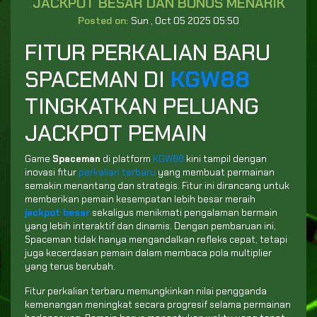
JACKPOT BESAR DAN BONUS MENARIK
Posted on:
Sun , Oct 05 2025 05:50
FITUR PERKALIAN BARU
SPACEMAN DI
KGW88
TINGKATKAN PELUANG
JACKPOT PEMAIN
Game
Spaceman
di platform
KGW88
kini tampil dengan
inovasi fitur
perkalian terbaru
yang membuat permainan
semakin menantang dan strategis. Fitur ini dirancang untuk
memberikan pemain kesempatan lebih besar meraih
jackpot besar
sekaligus menikmati pengalaman bermain
yang lebih interaktif dan dinamis. Dengan pembaruan ini,
Spaceman tidak hanya mengandalkan refleks cepat, tetapi
juga kecerdasan pemain dalam membaca pola multiplier
yang terus berubah.
Fitur perkalian terbaru memungkinkan nilai pengganda
kemenangan meningkat secara progresif selama permainan