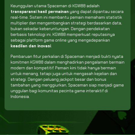
Keunggulan utama Spaceman di KGW88 adalah
transparansi hasil permainan
yang dapat dipantau secara
real-time. Sistem ini membantu pemain memahami statistik
multiplier dan mengembangkan strategi berdasarkan data,
bukan sekadar keberuntungan. Dengan pendekatan
berbasis teknologi ini, KGW88 memperkuat reputasinya
sebagai platform game online yang mengedepankan
keadilan dan inovasi
.
Pembaruan fitur perkalian di Spaceman menjadi bukti nyata
komitmen KGW88 dalam menghadirkan pengalaman bermain
modern dan kompetitif. Pemain kini tidak hanya bermain
untuk menang, tetapi juga untuk mengasah kejelian dan
strategi. Dengan peluang jackpot besar dan bonus
tambahan yang menggiurkan, Spaceman siap menjadi game
unggulan bagi komunitas pecinta game interaktif di
Indonesia.